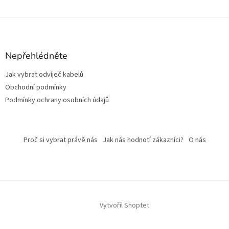
Z
á
p
a
Nepřehlédněte
t
Jak vybrat odvíječ kabelů
í
Obchodní podmínky
Podmínky ochrany osobních údajů
Proč si vybrat právě nás
Jak nás hodnotí zákazníci?
O nás
Vytvořil Shoptet