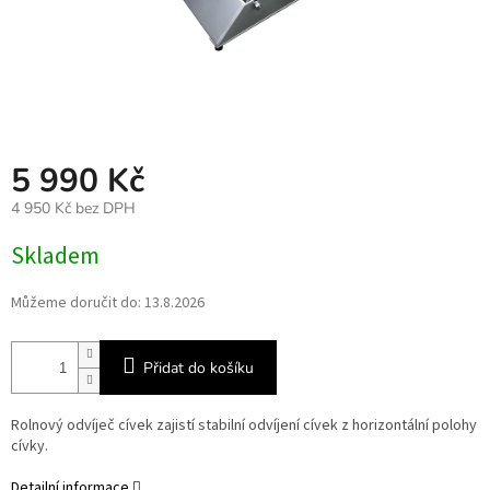
5 990 Kč
4 950 Kč bez DPH
Měrná
Skladem
cena:
Můžeme doručit do:
13.8.2026
Přidat do košíku
Rolnový odvíječ cívek zajistí stabilní odvíjení cívek z horizontální polohy
cívky.
Detailní informace