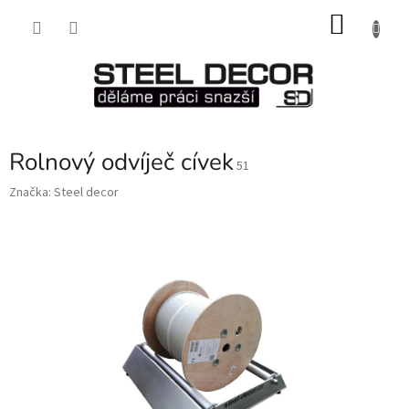
Přejít
NÁKU
na
obsah
KOŠÍK
Rolnový odvíječ cívek
51
Značka:
Steel decor