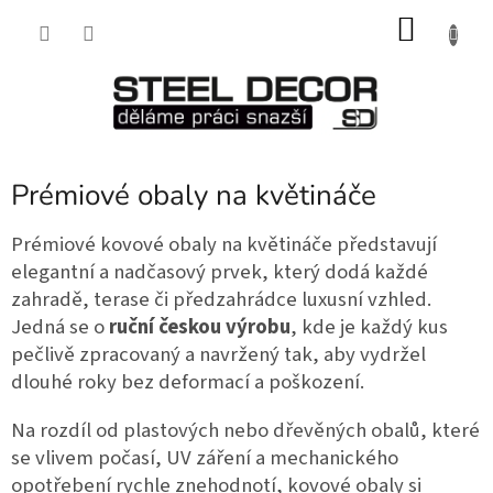
Přejít
NÁKU
na
obsah
KOŠÍK
Prémiové obaly na květináče
Prémiové kovové obaly na květináče představují 
elegantní a nadčasový prvek, který dodá každé 
zahradě, terase či předzahrádce luxusní vzhled. 
Jedná se o 
ruční českou výrobu
, kde je každý kus 
pečlivě zpracovaný a navržený tak, aby vydržel 
dlouhé roky bez deformací a poškození.
Na rozdíl od plastových nebo dřevěných obalů, které 
se vlivem počasí, UV záření a mechanického 
opotřebení rychle znehodnotí, kovové obaly si 