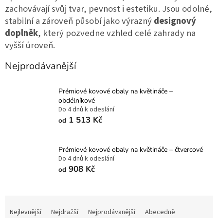
zachovávají svůj tvar, pevnost i estetiku. Jsou odolné, 
stabilní a zároveň působí jako výrazný 
designový 
doplněk
, který pozvedne vzhled celé zahrady na 
vyšší úroveň.
Nejprodávanější
Prémiové kovové obaly na květináče –
obdélníkové
Do 4 dnů k odeslání
1 513 Kč
od
Prémiové kovové obaly na květináče – čtvercové
Do 4 dnů k odeslání
908 Kč
od
Ř
a
Nejlevnější
Nejdražší
Nejprodávanější
Abecedně