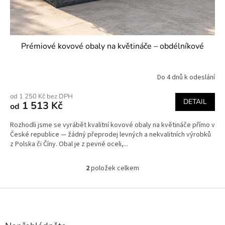
Prémiové kovové obaly na květináče – obdélníkové
Do 4 dnů k odeslání
od 1 250 Kč bez DPH
DETAIL
1 513 Kč
od
Rozhodli jsme se vyrábět kvalitní kovové obaly na květináče přímo v
České republice — žádný přeprodej levných a nekvalitních výrobků
z Polska či Číny. Obal je z pevné oceli,...
2
položek celkem
O
v
l
Z
á
á
d
p
a