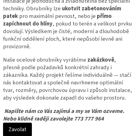
Instalace je jednoduchá a zvládnutelná bez speciální 
techniky. Obrubníky lze 
ukotvit zabetonováním 
patek
 pro maximální pevnost, nebo je 
přímo 
zapíchnout do hlíny
, pokud to terén a velikost prvku 
dovolují. Výsledkem je čisté, moderní a dlouhodobě 
funkční oddělení ploch, které nepůsobí levně ani 
provizorně.
Naše ocelové obrubníky vyrábíme 
zakázkově
, 
přesně podle požadavků konkrétní zahrady i 
zákazníka. Každý projekt řešíme individuálně — stačí 
nás kontaktovat a společně navrhneme optimální 
tvar, rozměry, povrchovou úpravu i způsob instalace, 
aby výsledek dokonale zapadl do vašeho prostoru.
Napište nám co Vás zajímá a my se Vám ozveme.
Nebo klidně raději zavolejte 773 777 964
Zavolat