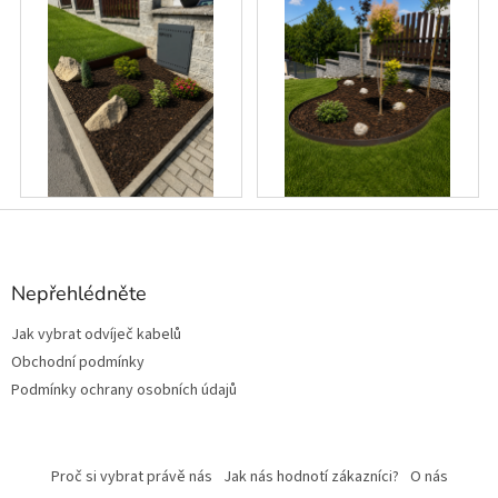
Z
á
p
a
Nepřehlédněte
t
Jak vybrat odvíječ kabelů
í
Obchodní podmínky
Podmínky ochrany osobních údajů
Proč si vybrat právě nás
Jak nás hodnotí zákazníci?
O nás