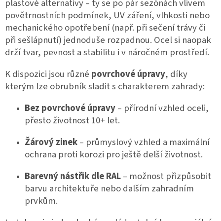
plastové alternativy – ty se po pár sezónách vlivem 
povětrnostních podmínek, UV záření, vlhkosti nebo 
mechanického opotřebení (např. při sečení trávy či 
při sešlápnutí) jednoduše rozpadnou. Ocel si naopak 
drží tvar, pevnost a stabilitu i v náročném prostředí.
K dispozici jsou různé 
povrchové úpravy
, díky 
kterým lze obrubník sladit s charakterem zahrady:
Bez povrchové úpravy
 – přírodní vzhled oceli, 
přesto životnost 10+ let.
Žárový zinek
 – průmyslový vzhled a maximální 
ochrana proti korozi pro ještě delší životnost.
Barevný nástřik dle RAL
 – možnost přizpůsobit 
barvu architektuře nebo dalším zahradním 
prvkům.