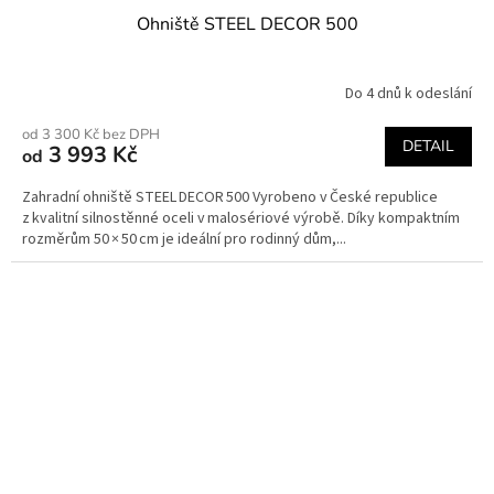
Ohniště STEEL DECOR 500
Do 4 dnů k odeslání
od 3 300 Kč bez DPH
DETAIL
3 993 Kč
od
Zahradní ohniště STEEL DECOR 500 Vyrobeno v České republice
z kvalitní silnostěnné oceli v malosériové výrobě. Díky kompaktním
rozměrům 50 × 50 cm je ideální pro rodinný dům,...