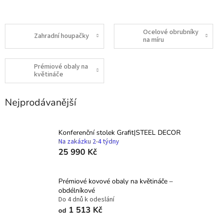
Ocelové obrubníky
Zahradní houpačky
na míru
Prémiové obaly na
květináče
Nejprodávanější
Konferenční stolek Grafit|STEEL DECOR
Na zakázku 2-4 týdny
25 990 Kč
Prémiové kovové obaly na květináče –
obdélníkové
Do 4 dnů k odeslání
1 513 Kč
od