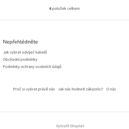
6
položek celkem
O
v
l
Z
á
á
d
p
a
a
Nepřehlédněte
c
t
í
Jak vybrat odvíječ kabelů
í
p
Obchodní podmínky
r
v
Podmínky ochrany osobních údajů
k
y
v
ý
Proč si vybrat právě nás
Jak nás hodnotí zákazníci?
O nás
p
i
s
u
Vytvořil Shoptet