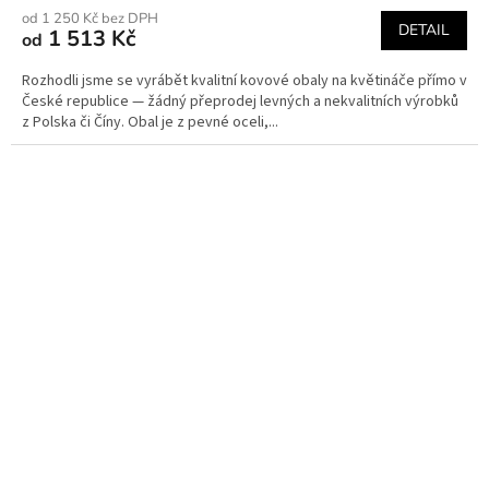
od 1 250 Kč bez DPH
DETAIL
1 513 Kč
od
Rozhodli jsme se vyrábět kvalitní kovové obaly na květináče přímo v
České republice — žádný přeprodej levných a nekvalitních výrobků
z Polska či Číny. Obal je z pevné oceli,...