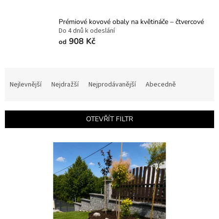
Prémiové kovové obaly na květináče – čtvercové
Do 4 dnů k odeslání
908 Kč
od
Ř
a
Nejlevnější
Nejdražší
Nejprodávanější
Abecedně
z
e
n
OTEVŘÍT FILTR
í
p
V
r
ý
o
p
d
i
u
s
k
p
t
r
ů
o