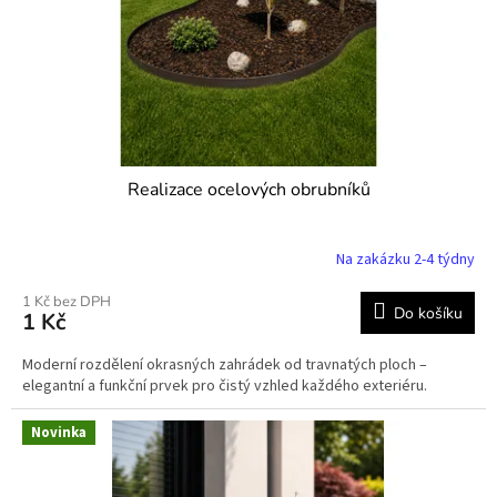
d
u
k
t
ů
Realizace ocelových obrubníků
Na zakázku 2-4 týdny
1 Kč bez DPH
Do košíku
1 Kč
Moderní rozdělení okrasných zahrádek od travnatých ploch –
elegantní a funkční prvek pro čistý vzhled každého exteriéru.
Novinka