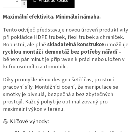
Přidat do košíku
Maximální efektivita. Minimální námaha.
Tento odvíječ představuje novou úroveň produktivity 
při pokládce HDPE trubek, flexi trubek a chrániček. 
Robustní, ale plně 
skladatelná konstrukce
 umožňuje 
rychlou montáž i demontáž bez potřeby nářadí
 – 
během pár minut je připraven k práci nebo uložen v 
kufru osobního automobilu.
Díky promyšlenému designu šetří čas, prostor i 
pracovní síly. Montážníci ocení, že manipulace se 
smotky je plynulá, bezpečná a bez zbytečných 
prostojů. Každý pohyb je optimalizovaný pro 
maximální výkon v terénu.
💪 Klíčové výhody: