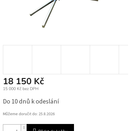
18 150 Kč
15 000 Kč bez DPH
Měrná
Do 10 dnů k odeslání
cena:
Můžeme doručit do:
25.8.2026