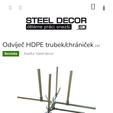
Přejít
NÁKU
na
obsah
KOŠÍK
Odvíječ HDPE trubek/chrániček
244
Značka:
Steel decor
Novinka