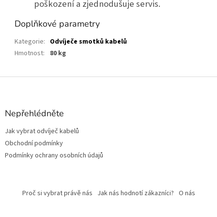
poškození a zjednodušuje servis.
Doplňkové parametry
Kategorie
:
Odvíječe smotků kabelů
Hmotnost
:
80 kg
Z
á
p
a
Nepřehlédněte
t
Jak vybrat odvíječ kabelů
í
Obchodní podmínky
Podmínky ochrany osobních údajů
Proč si vybrat právě nás
Jak nás hodnotí zákazníci?
O nás