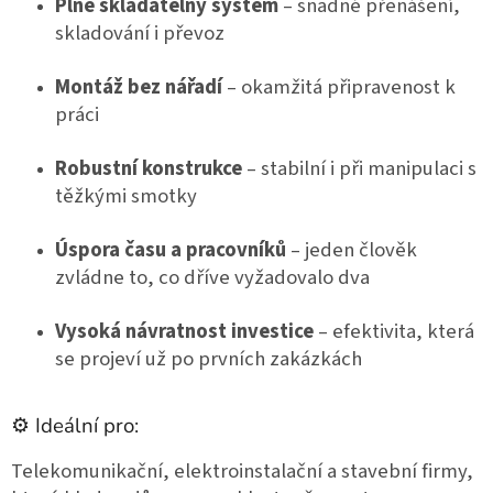
Plně skladatelný systém
 – snadné přenášení, 
skladování i převoz
Montáž bez nářadí
 – okamžitá připravenost k 
práci
Robustní konstrukce
 – stabilní i při manipulaci s 
těžkými smotky
Úspora času a pracovníků
 – jeden člověk 
zvládne to, co dříve vyžadovalo dva
Vysoká návratnost investice
 – efektivita, která 
se projeví už po prvních zakázkách
⚙️ Ideální pro:
Telekomunikační, elektroinstalační a stavební firmy, 