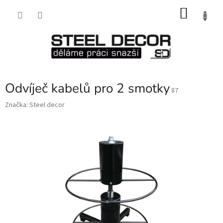
Přejít
NÁKU
na
obsah
KOŠÍK
Odvíječ kabelů pro 2 smotky
87
Značka:
Steel decor