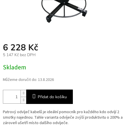
6 228 Kč
5 147 Kč bez DPH
Měrná
Skladem
cena:
Můžeme doručit do:
13.8.2026
Přidat do košíku
Patrový odvíječ kabelů je ideální pomocník pro každého kdo odvíjí 2
smotky najednou. Tahle varianta odvíječe zvýší produktivitu o 200% a
zároveň ušetří místo dalšího odvíječe.