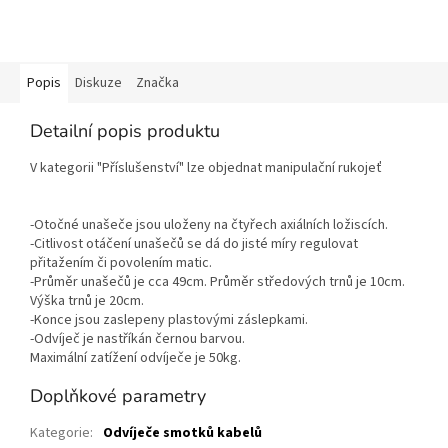
Popis
Diskuze
Značka
Detailní popis produktu
V kategorii "Příslušenství" lze objednat manipulační rukojeť
-Otočné unašeče jsou uloženy na čtyřech axiálních ložiscích.
-Citlivost otáčení unašečů se dá do jisté míry regulovat
přitažením či povolením matic.
-Průměr unašečů je cca 49cm. Průměr středových trnů je 10cm.
Výška trnů je 20cm.
-Konce jsou zaslepeny plastovými záslepkami.
-Odvíječ je nastříkán černou barvou.
Maximální zatížení odvíječe je 50kg.
Doplňkové parametry
Kategorie
:
Odvíječe smotků kabelů