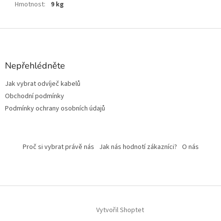
Hmotnost
:
9 kg
Z
á
p
a
Nepřehlédněte
t
Jak vybrat odvíječ kabelů
í
Obchodní podmínky
Podmínky ochrany osobních údajů
Proč si vybrat právě nás
Jak nás hodnotí zákazníci?
O nás
Vytvořil Shoptet