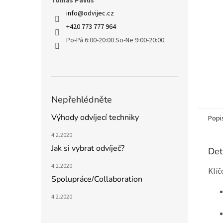
Tomáš Pavliš
info
@
odvijec.cz
+420 773 777 964
Po-Pá 6:00-20:00 So-Ne 9:00-20:00
Nepřehlédněte
Výhody odvíjecí techniky
Popi
4.2.2020
Jak si vybrat odvíječ?
Det
4.2.2020
Klíč
Spolupráce/Collaboration
4.2.2020