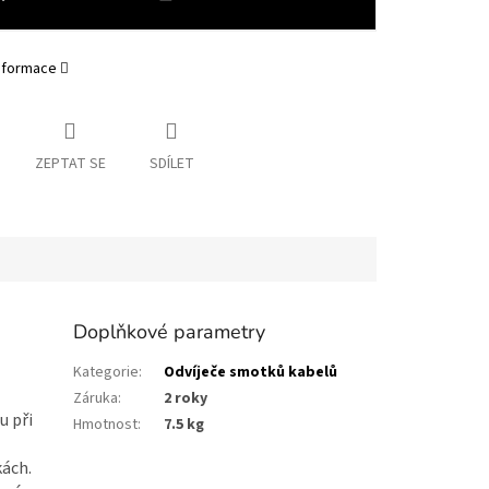
informace
ZEPTAT SE
SDÍLET
Doplňkové parametry
Kategorie
:
Odvíječe smotků kabelů
Záruka
:
2 roky
u při
Hmotnost
:
7.5 kg
kách.