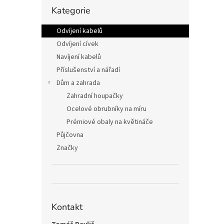
n
Přeskočit
Kategorie
kategorie
e
l
Odvíjení kabelů
Odvíjení cívek
Navíjení kabelů
Příslušenství a nářadí
Dům a zahrada
Zahradní houpačky
Ocelové obrubníky na míru
Prémiové obaly na květináče
Půjčovna
Značky
Kontakt