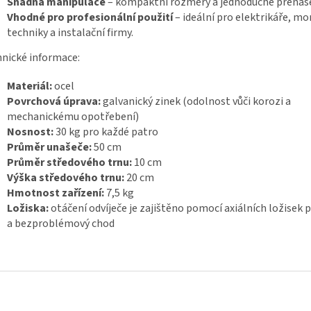
Snadná manipulace
– kompaktní rozměry a jednoduché přenáše
Vhodné pro profesionální použití
– ideální pro elektrikáře, m
techniky a instalační firmy.
nické informace:
Materiál:
ocel
Povrchová úprava:
galvanický zinek (odolnost vůči korozi a
mechanickému opotřebení)
Nosnost:
30 kg pro každé patro
Průměr unašeče:
50 cm
Průměr středového trnu:
10 cm
Výška středového trnu:
20 cm
Hmotnost zařízení:
7,5 kg
Ložiska:
otáčení odvíječe je zajištěno pomocí axiálních ložisek 
a bezproblémový chod