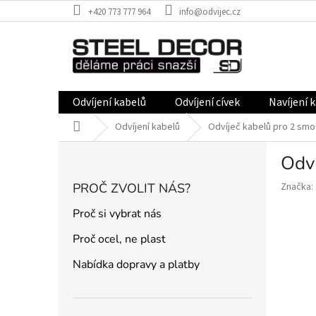
Přejít
+420 773 777 964
info@odvijec.cz
na
obsah
Odvíjení kabelů
Odvíjení cívek
Navíjení 
Domů
Odvíjení kabelů
Odvíječ kabelů pro 2 smo
P
Odví
o
s
PROČ ZVOLIT NÁS?
Značka:
t
r
Proč si vybrat nás
a
Proč ocel, ne plast
n
n
Nabídka dopravy a platby
í
p
a