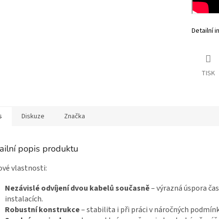
Detailní 
TISK
s
Diskuze
Značka
ailní popis produktu
ové vlastnosti:
Nezávislé odvíjení dvou kabelů současně
– výrazná úspora čas
instalacích.
Robustní konstrukce
– stabilita i při práci v náročných podmín