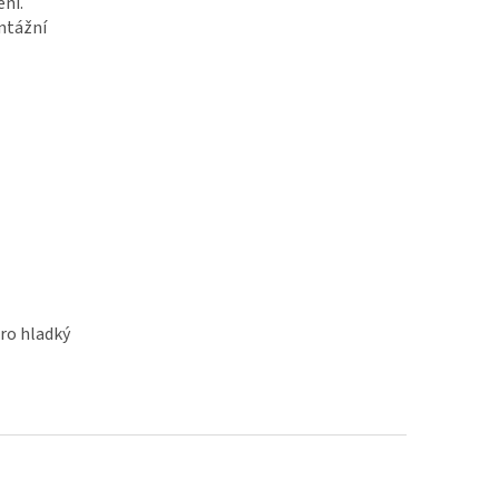
ní.
ontážní
pro hladký