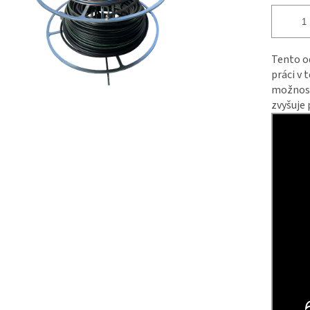
Tento od
práci v 
možnosti
zvyšuje 