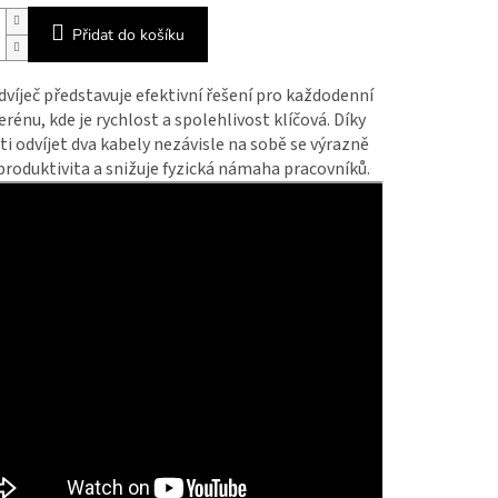
Přidat do košíku
víječ představuje efektivní řešení pro každodenní
terénu, kde je rychlost a spolehlivost klíčová. Díky
 odvíjet dva kabely nezávisle na sobě se výrazně
produktivita a snižuje fyzická námaha pracovníků.