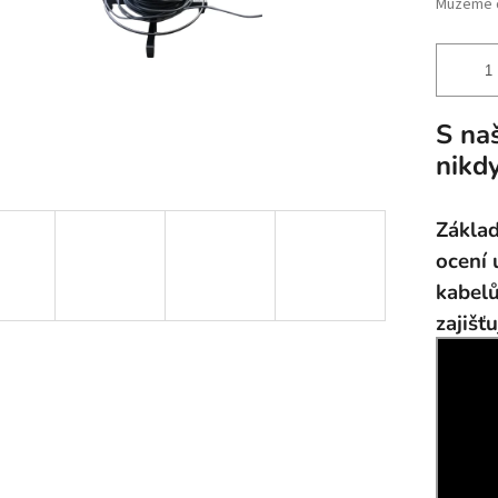
Můžeme d
S na
nikd
Základ
ocení 
kabelů
zajišť