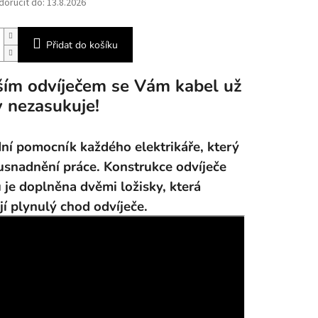
oručit do:
13.8.2026
Přidat do košíku
ším odvíječem se Vám kabel už
y nezasukuje!
ní pomocník každého elektrikáře, který
usnadnění práce. Konstrukce odvíječe
 je doplněna dvěmi ložisky, která
ují plynulý chod odvíječe.