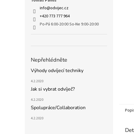
Tomáš Pavliš
info
@
odvijec.cz
+420 773 777 964
Po-Pá 6:00-20:00 So-Ne 9:00-20:00
Nepřehlédněte
Výhody odvíjecí techniky
4.2.2020
Jak si vybrat odvíječ?
4.2.2020
Spolupráce/Collaboration
Popi
4.2.2020
Det