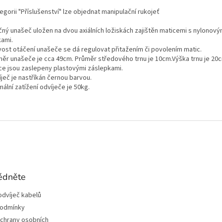
egorii "Příslušenství" lze objednat manipulační rukojeť
čný unašeč uložen na dvou axiálních ložiskách zajištěn maticemi s nylonový
kami.
ivost otáčení unašeče se dá regulovat přitažením či povolením matic.
měr unašeče je cca 49cm. Průměr středového trnu je 10cm.Výška trnu je 20
ce jsou zaslepeny plastovými záslepkami.
ječ je nastříkán černou barvou.
ální zatížení odvíječe je 50kg.
édněte
odvíječ kabelů
podmínky
chrany osobních