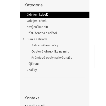
n
Přeskočit
Kategorie
kategorie
e
l
Odvíjení kabelů
Odvíjení cívek
Navíjení kabelů
Příslušenství a nářadí
Dům a zahrada
Zahradní houpačky
Ocelové obrubníky na míru
Prémiové obaly na květináče
Půjčovna
Značky
Kontakt