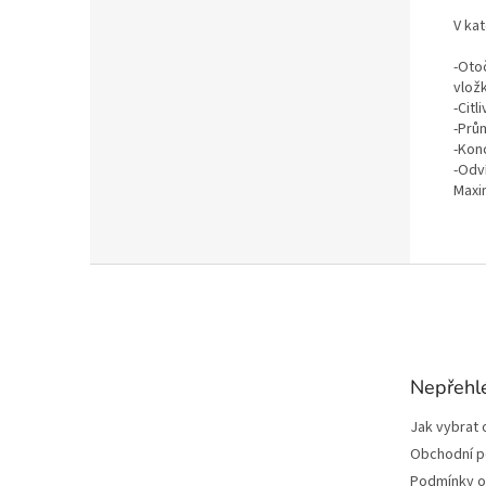
V kat
-Oto
vlož
-Citl
-Prů
-Kon
-Odví
Maxim
Z
á
p
a
t
Nepřehl
í
Jak vybrat 
Obchodní 
Podmínky o