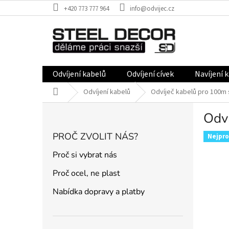
Přejít
+420 773 777 964
info@odvijec.cz
na
obsah
Odvíjení kabelů
Odvíjení cívek
Navíjení 
Domů
Odvíjení kabelů
Odvíječ kabelů pro 100m
P
Odv
o
s
PROČ ZVOLIT NÁS?
Nejpro
t
r
Proč si vybrat nás
a
Proč ocel, ne plast
n
n
Nabídka dopravy a platby
í
p
a