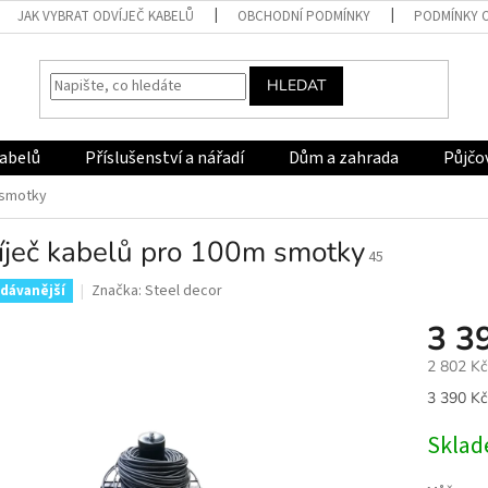
JAK VYBRAT ODVÍJEČ KABELŮ
OBCHODNÍ PODMÍNKY
PODMÍNKY 
HLEDAT
kabelů
Příslušenství a nářadí
Dům a zahrada
Půjčo
 smotky
íječ kabelů pro 100m smotky
45
Značka:
Steel decor
dávanější
3 3
2 802 K
Měrná
3 390 Kč 
cena:
Skla