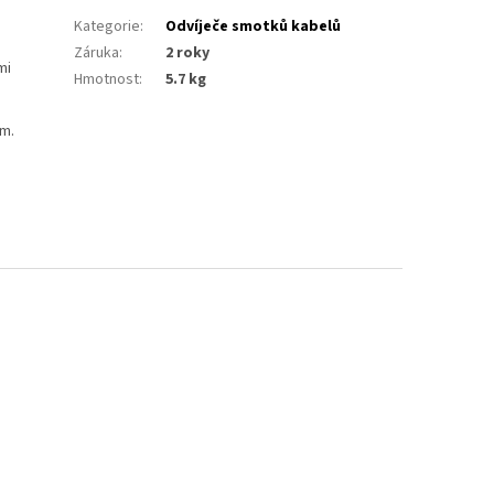
Kategorie
:
Odvíječe smotků kabelů
Záruka
:
2 roky
mi
Hmotnost
:
5.7 kg
cm.