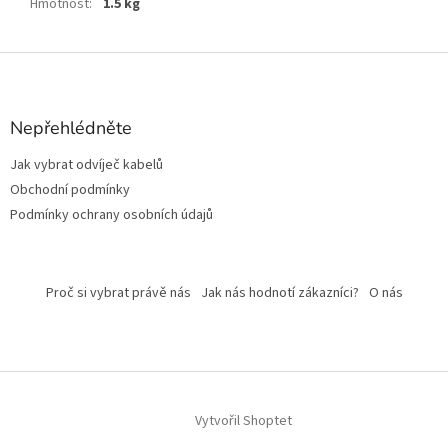
Hmotnost
:
1.5 kg
Z
á
p
a
Nepřehlédněte
t
Jak vybrat odvíječ kabelů
í
Obchodní podmínky
Podmínky ochrany osobních údajů
Proč si vybrat právě nás
Jak nás hodnotí zákazníci?
O nás
Vytvořil Shoptet