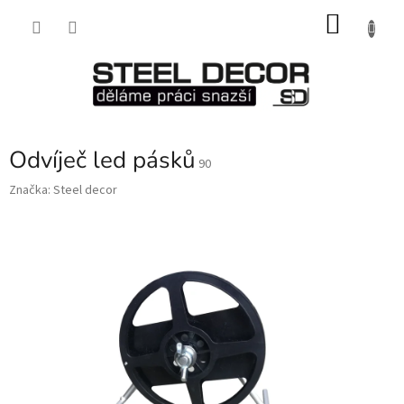
Přejít
NÁKU
na
obsah
KOŠÍK
Odvíječ led pásků
90
Značka:
Steel decor