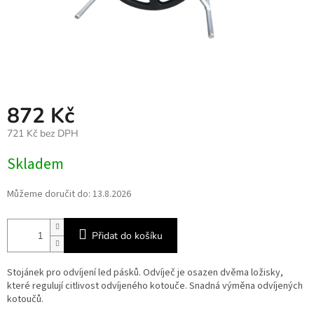
872 Kč
721 Kč bez DPH
Měrná
Skladem
cena:
Můžeme doručit do:
13.8.2026
Přidat do košíku
Stojánek pro odvíjení led pásků. Odvíječ je osazen dvěma ložisky,
které regulují citlivost odvíjeného kotouče. Snadná výměna odvíjených
kotoučů.