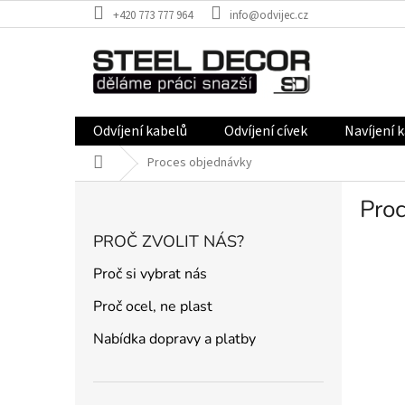
Přejít
+420 773 777 964
info@odvijec.cz
na
obsah
Odvíjení kabelů
Odvíjení cívek
Navíjení 
Domů
Proces objednávky
P
Pro
o
s
PROČ ZVOLIT NÁS?
t
r
Proč si vybrat nás
a
Proč ocel, ne plast
n
n
Nabídka dopravy a platby
í
p
a