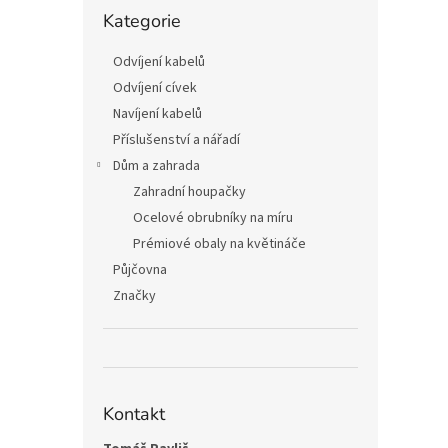
n
Přeskočit
Kategorie
kategorie
e
l
Odvíjení kabelů
Odvíjení cívek
Navíjení kabelů
Příslušenství a nářadí
Dům a zahrada
Zahradní houpačky
Ocelové obrubníky na míru
Prémiové obaly na květináče
Půjčovna
Značky
Kontakt