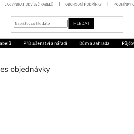
JAK VYBRAT ODVÍJEČ KABELŮ
OBCHODNÍ PODMÍNKY
PODMÍNKY 
HLEDAT
kabelů
Příslušenství a nářadí
Dům a zahrada
Půjčo
ces objednávky