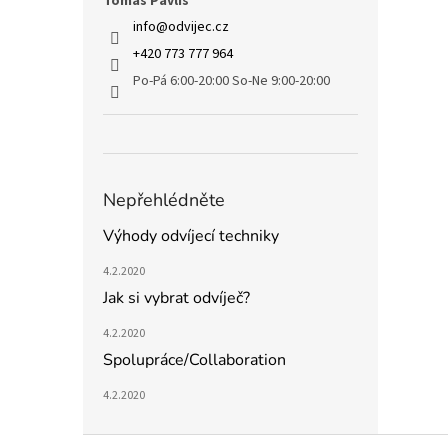
Tomáš Pavliš
info
@
odvijec.cz
+420 773 777 964
Po-Pá 6:00-20:00 So-Ne 9:00-20:00
Nepřehlédněte
Výhody odvíjecí techniky
4.2.2020
Jak si vybrat odvíječ?
4.2.2020
Spolupráce/Collaboration
4.2.2020
Z