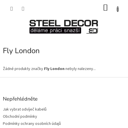
Přejít
NÁKU
na
obsah
KOŠÍK
Fly London
Žádné produkty značky
Fly London
nebyly nalezeny...
Z
á
p
a
Nepřehlédněte
t
Jak vybrat odvíječ kabelů
í
Obchodní podmínky
Podmínky ochrany osobních údajů