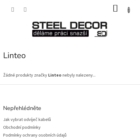
Přejít
NÁKU
na
obsah
KOŠÍK
Linteo
Žádné produkty značky
Linteo
nebyly nalezeny...
Z
á
p
a
Nepřehlédněte
t
Jak vybrat odvíječ kabelů
í
Obchodní podmínky
Podmínky ochrany osobních údajů