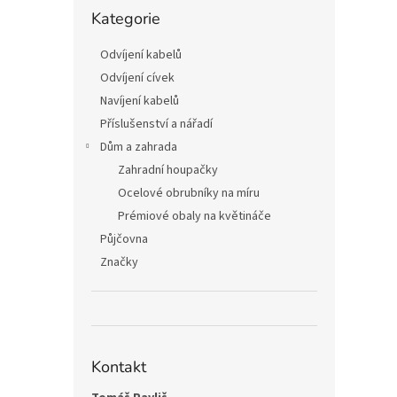
n
Přeskočit
Kategorie
kategorie
e
l
Odvíjení kabelů
Odvíjení cívek
Navíjení kabelů
Příslušenství a nářadí
Dům a zahrada
Zahradní houpačky
Ocelové obrubníky na míru
Prémiové obaly na květináče
Půjčovna
Značky
Kontakt