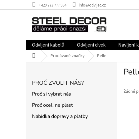
Přejít
+420 773 777 964
info@odvijec.cz
na
obsah
Odvíjení kabelů
Odvíjení cívek
Navíjení 
Domů
Prodávané značky
Pelle
P
Pell
o
s
PROČ ZVOLIT NÁS?
t
r
Žádné p
Proč si vybrat nás
a
Proč ocel, ne plast
n
n
Nabídka dopravy a platby
í
p
a