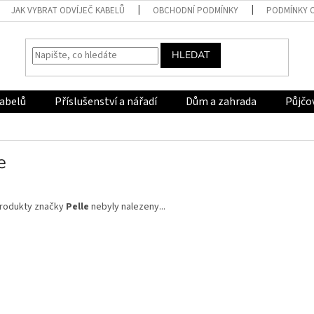
JAK VYBRAT ODVÍJEČ KABELŮ
OBCHODNÍ PODMÍNKY
PODMÍNKY 
HLEDAT
kabelů
Příslušenství a nářadí
Dům a zahrada
Půjčo
e
rodukty značky
Pelle
nebyly nalezeny...