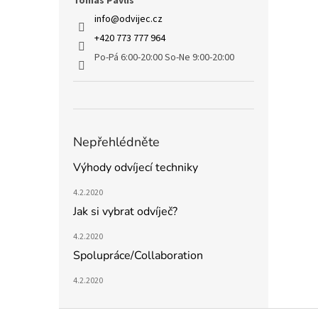
Tomáš Pavliš
info
@
odvijec.cz
+420 773 777 964
Po-Pá 6:00-20:00 So-Ne 9:00-20:00
Nepřehlédněte
Výhody odvíjecí techniky
4.2.2020
Jak si vybrat odvíječ?
4.2.2020
Spolupráce/Collaboration
4.2.2020
Z