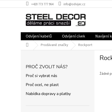
Přejít
+420 773 777 964
info@odvijec.cz
na
obsah
Odvíjení kabelů
Odvíjení cívek
Navíjení 
Domů
Prodávané značky
Rockport
P
Roc
o
s
PROČ ZVOLIT NÁS?
t
r
Žádné p
Proč si vybrat nás
a
Proč ocel, ne plast
n
n
Nabídka dopravy a platby
í
p
a