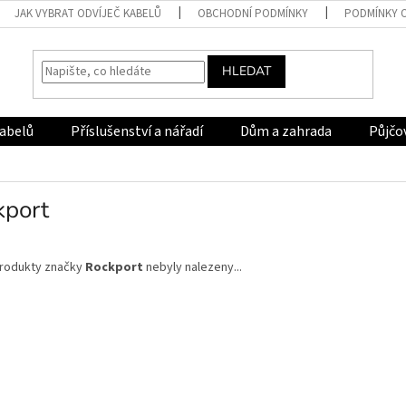
JAK VYBRAT ODVÍJEČ KABELŮ
OBCHODNÍ PODMÍNKY
PODMÍNKY 
HLEDAT
kabelů
Příslušenství a nářadí
Dům a zahrada
Půjčo
kport
rodukty značky
Rockport
nebyly nalezeny...