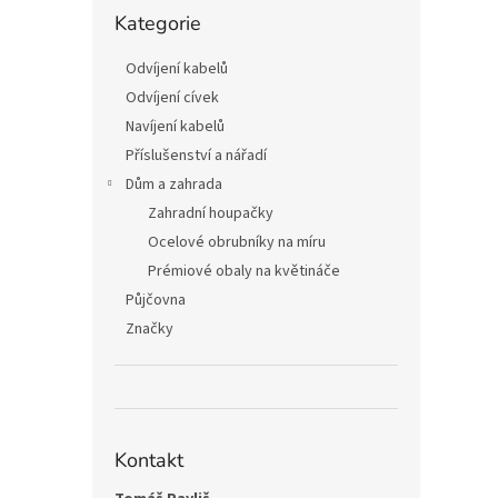
n
Přeskočit
Kategorie
kategorie
e
l
Odvíjení kabelů
Odvíjení cívek
Navíjení kabelů
Příslušenství a nářadí
Dům a zahrada
Zahradní houpačky
Ocelové obrubníky na míru
Prémiové obaly na květináče
Půjčovna
Značky
Kontakt