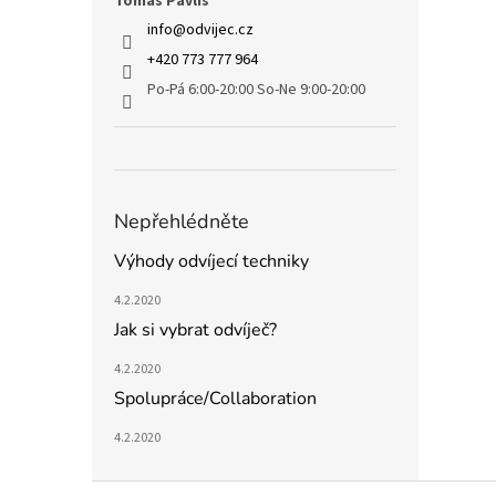
Tomáš Pavliš
info
@
odvijec.cz
+420 773 777 964
Po-Pá 6:00-20:00 So-Ne 9:00-20:00
Nepřehlédněte
Výhody odvíjecí techniky
4.2.2020
Jak si vybrat odvíječ?
4.2.2020
Spolupráce/Collaboration
4.2.2020
Z